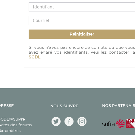
Réinitialiser
Si vous n'avez pas encore de compte ou que vous
avez égaré vos identifiants, veuillez contacter la
SGDL
PRESSE
NOS PARTENAI
NOUS SUIVRE
SGDL@Suivre
Actes des forums
Baromètres